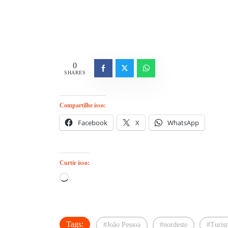
0
SHARES
Compartilhe isso:
Facebook
X
WhatsApp
Curtir isso:
Carregando...
Tags:
#João Pessoa
#nordeste
#Turis