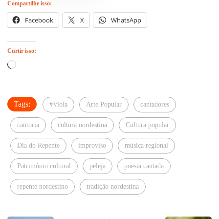
Compartilhe isso:
Facebook
X
WhatsApp
Curtir isso:
Carregando...
Tags:
#Viola
Arte Popular
cantadores
cantoria
cultura nordestina
Cultura popular
Dia do Repente
improviso
música regional
Patrimônio cultural
peleja
poesia cantada
repente nordestino
tradição nordestina