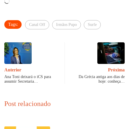
Carregando...
Tags:
Canal Off
Irmãos Pupo
Surfe
Anterior
Próxima
Ana Toni deixará o iCS para
Da Grécia antiga aos dias de
assumir Secretaria…
hoje: conheça…
Post relacionado