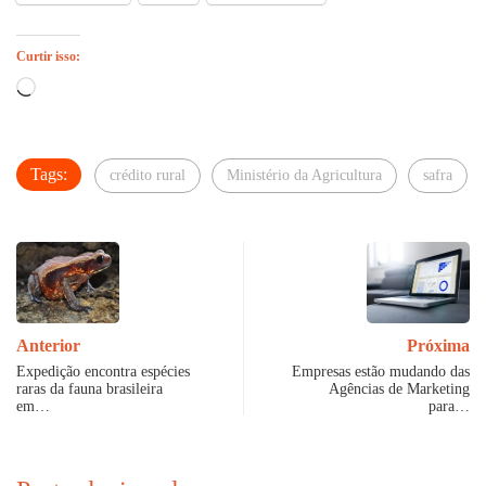
Curtir isso:
Carregando...
Tags:
crédito rural
Ministério da Agricultura
safra
Anterior
Próxima
Expedição encontra espécies
Empresas estão mudando das
raras da fauna brasileira
Agências de Marketing
em…
para…