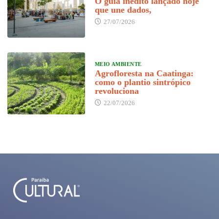
O guia inédito lançado hoje
que une dados,
27/07/2026
MEIO AMBIENTE
Agrofloresta na Caatinga:
como o plantio sintrópico
revoluciona
22/07/2026