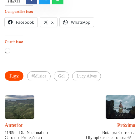
SHARES
Compartilhe isso:
Facebook
X
WhatsApp
Curtir isso:
Carregando...
Tags:
#Música
Gol
Lucy Alves
Anterior
Próxima
11/09 – Dia Nacional do
Bota pra Correr da
Cerrado: Proteção ao…
Olympikus encerra sua 6ª…