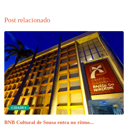
Post relacionado
In
CIDADES
BNB Cultural de Sousa entra no ritmo...