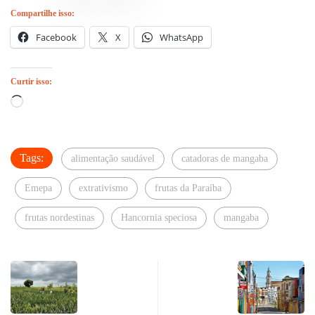
Compartilhe isso:
Facebook
X
WhatsApp
Curtir isso:
Carregando...
Tags:
alimentação saudável
catadoras de mangaba
Emepa
extrativismo
frutas da Paraíba
frutas nordestinas
Hancornia speciosa
mangaba