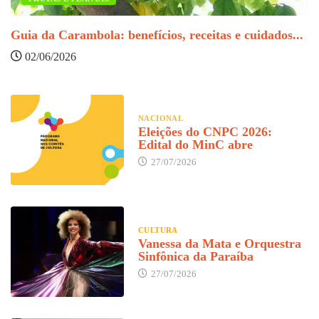
D
Guia da Carambola: benefícios, receitas e cuidados...
02/06/2026
NACIONAL
Eleições do CNPC 2026:
Edital do MinC abre
27/07/2026
CULTURA
Vanessa da Mata e Orquestra
Sinfônica da Paraíba
27/07/2026