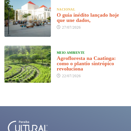
NACIONAL
O guia inédito lançado hoje
que une dados,
27/07/2026
MEIO AMBIENTE
Agrofloresta na Caatinga:
como o plantio sintrópico
revoluciona
22/07/2026