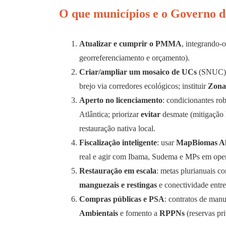
O que municípios e o Governo 
Atualizar e cumprir o PMMA
, integrando-o
georreferenciamento e orçamento).
Criar/ampliar um mosaico de UCs
(SNUC) 
brejo via corredores ecológicos; instituir
Zona
Aperto no licenciamento
: condicionantes ro
Atlântica; priorizar
evitar
desmate (mitigação h
restauração nativa local.
Fiscalização inteligente
: usar
MapBiomas A
real e agir com Ibama, Sudema e MPs em ope
Restauração em escala
: metas plurianuais c
manguezais e restingas
e conectividade entre
Compras públicas e PSA
: contratos de manu
Ambientais
e fomento a
RPPNs
(reservas pr