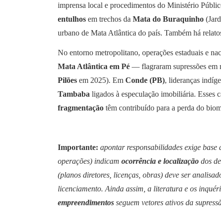
imprensa local e procedimentos do Ministério Públ
entulhos
em trechos da
Mata do Buraquinho
(Jard
urbano de Mata Atlântica do país. Também há relatos 
No entorno metropolitano, operações estaduais e n
Mata Atlântica em Pé
— flagraram supressões em mu
Pilões
em 2025). Em
Conde (PB)
, lideranças indí
Tambaba
ligados à especulação imobiliária. Esses 
fragmentação
têm contribuído para a perda do biom
Importante:
apontar responsabilidades exige base 
operações) indicam
ocorrência e localização
dos de
(planos diretores, licenças, obras) deve ser analisa
licenciamento. Ainda assim, a literatura e os inqué
empreendimentos
seguem vetores ativos da supressã