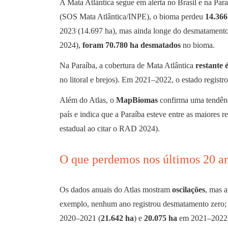
A Mata Atlântica segue em alerta no Brasil e na Par
(SOS Mata Atlântica/INPE), o bioma perdeu
14.366
2023 (14.697 ha), mas ainda longe do desmatamento
2024),
foram 70.780 ha desmatados
no bioma.
Na Paraíba, a cobertura de Mata Atlântica
restante 
no litoral e brejos). Em 2021–2022, o estado registr
Além do Atlas, o
MapBiomas
confirma uma tendênc
país e indica que a Paraíba esteve entre as maiores
estadual ao citar o RAD 2024).
O que perdemos nos últimos 20 a
Os dados anuais do Atlas mostram
oscilações
, mas a
exemplo, nenhum ano registrou desmatamento zero; 
2020–2021 (
21.642 ha
) e
20.075 ha
em 2021–2022. 