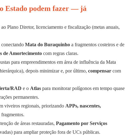
do Estado podem fazer — já
 ao Plano Diretor, licenciamento e fiscalização (metas anuais,
conectando
Mata do Buraquinho
a fragmentos costeiros e de
s de Amortecimento
com regras claras.
bustas para empreendimentos em área de influência da Mata
ierárquica), depois minimizar e, por último,
compensar
com
lerta/RAD
e o
Atlas
para monitorar polígonos em tempo quase
rações permanentes.
om viveiros regionais, priorizando
APPs, nascentes,
 fragmentos.
tenção de áreas restauradas,
Pagamento por Serviços
ivadas) para ampliar proteção fora de UCs públicas.