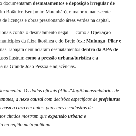
ico documentaram
desmatamentos e deposição irregular de
im Botânico Benjamim Maranhão), o maior remanescente
de licenças e obras pressionando áreas verdes na capital.
acionais contra o desmatamento ilegal — como a
Operação
nicípios da faixa litorânea e do Brejo (ex.:
Mulungu, Pilar e
genas Tabajara denunciaram desmatamentos
dentro da APA de
casos ilustram
como a pressão urbana/turística e a
a na Grande João Pessoa e adjacências.
documental. Os dados oficiais (Atlas/MapBiomas/relatórios de
smates; a
nexo causal
com decisões específicas de
prefeituras
do
caso a caso
em autos, pareceres e cadastros de
ritos citados mostram que
expansão urbana e
o na região metropolitana.