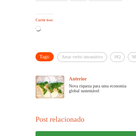
Curtir isso:
Carregando...
Tags:
Amar verbo intransitivo
HQ
M
Anterior
Nova riqueza para uma economia
global sustentável
Post relacionado