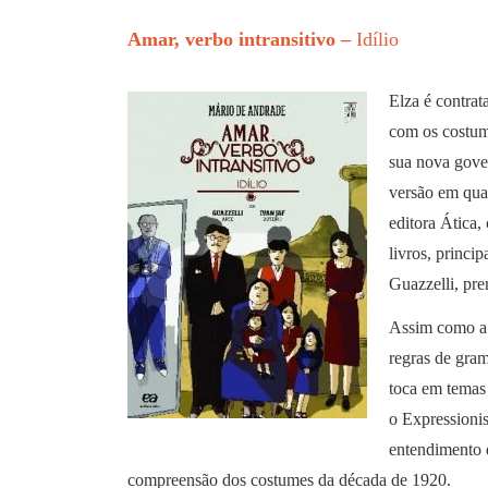
Amar, verbo intransitivo –
Idílio
Elza é contrat
com os costume
sua nova gover
versão em qua
editora Ática,
livros, princi
Guazzelli, pre
Assim como a 
regras de gram
toca em temas
o Expressioni
entendimento 
compreensão dos costumes da década de 1920.