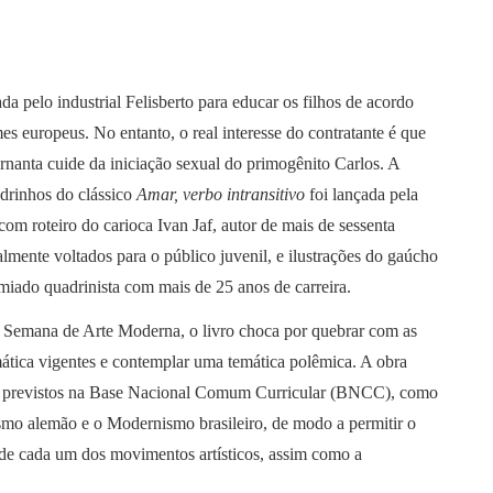
ada pelo industrial Felisberto para educar os filhos de acordo
s europeus. No entanto, o real interesse do contratante é que
nanta cuide da iniciação sexual do primogênito Carlos. A
drinhos do clássico
Amar, verbo intransitivo
foi lançada pela
 com roteiro do carioca Ivan Jaf, autor de mais de sessenta
palmente voltados para o público juvenil, e ilustrações do gaúcho
miado quadrinista com mais de 25 anos de carreira.
Semana de Arte Moderna, o livro choca por quebrar com as
ática vigentes e contemplar uma temática polêmica. A obra
 previstos na Base Nacional Comum Curricular (BNCC), como
smo alemão e o Modernismo brasileiro, de modo a permitir o
de cada um dos movimentos artísticos, assim como a