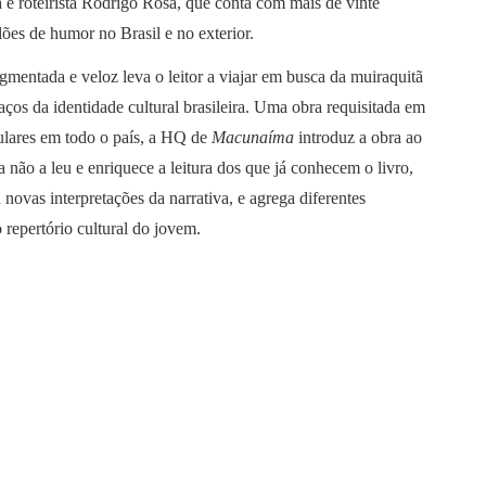
a e roteirista Rodrigo Rosa, que conta com mais de vinte
ões de humor no Brasil e no exterior.
agmentada e veloz leva o leitor a viajar em busca da muiraquitã
raços da identidade cultural brasileira. Uma obra requisitada em
ulares em todo o país, a HQ de
Macunaíma
introduz a obra ao
da não a leu e enriquece a leitura dos que já conhecem o livro,
a novas interpretações da narrativa, e agrega diferentes
o repertório cultural do jovem.