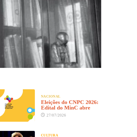
NACIONAL
Eleições do CNPC 2026:
Edital do MinC abre
27/07/2026
CULTURA