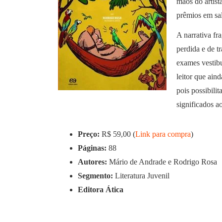
mãos do artist
prêmios em sal
A narrativa fr
perdida e de t
exames vestib
leitor que ain
pois possibilit
significados a
Preço:
R$ 59,00 (
Link para compra
)
Páginas:
88
Autores:
Mário de Andrade e Rodrigo Rosa
Segmento:
Literatura Juvenil
Editora Ática