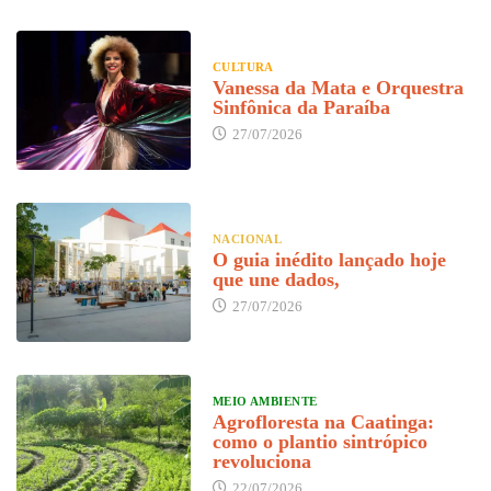
CULTURA
Vanessa da Mata e Orquestra
Sinfônica da Paraíba
27/07/2026
NACIONAL
O guia inédito lançado hoje
que une dados,
27/07/2026
MEIO AMBIENTE
Agrofloresta na Caatinga:
como o plantio sintrópico
revoluciona
22/07/2026