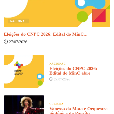
NACIONAL
Eleições do CNPC 2026: Edital do MinC...
V
27/07/2026
NACIONAL
Eleições do CNPC 2026:
Edital do MinC abre
27/07/2026
CULTURA
Vanessa da Mata e Orquestra
Sinfônica da Paraíba