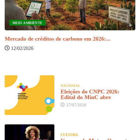
MEIO AMBIENTE
Mercado de créditos de carbono em 2026:...
P
12/02/2026
NACIONAL
Eleições do CNPC 2026:
Edital do MinC abre
27/07/2026
CULTURA