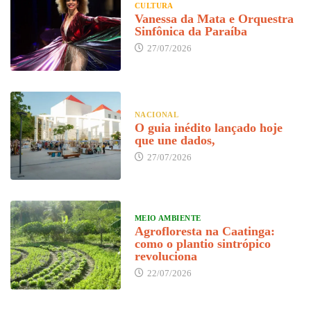
CULTURA
Vanessa da Mata e Orquestra
Sinfônica da Paraíba
27/07/2026
NACIONAL
O guia inédito lançado hoje
que une dados,
27/07/2026
MEIO AMBIENTE
Agrofloresta na Caatinga:
como o plantio sintrópico
revoluciona
22/07/2026