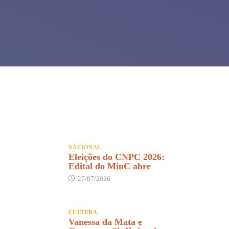
NACIONAL
Eleições do CNPC 2026:
Edital do MinC abre
27/07/2026
CULTURA
Vanessa da Mata e