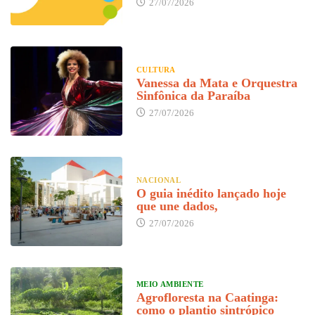
27/07/2026
CULTURA
Vanessa da Mata e Orquestra
Sinfônica da Paraíba
27/07/2026
NACIONAL
O guia inédito lançado hoje
que une dados,
27/07/2026
MEIO AMBIENTE
Agrofloresta na Caatinga:
como o plantio sintrópico