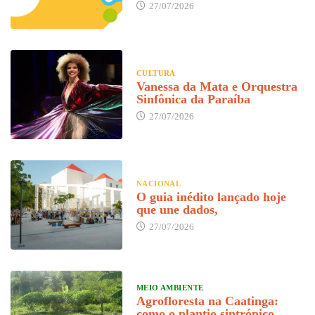
27/07/2026
CULTURA
Vanessa da Mata e Orquestra
Sinfônica da Paraíba
27/07/2026
NACIONAL
O guia inédito lançado hoje
que une dados,
27/07/2026
MEIO AMBIENTE
Agrofloresta na Caatinga:
como o plantio sintrópico