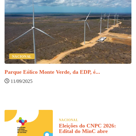
NACIONAL
Parque Eólico Monte Verde, da EDP, é...
M
11/09/2025
NACIONAL
Eleições do CNPC 2026:
Edital do MinC abre