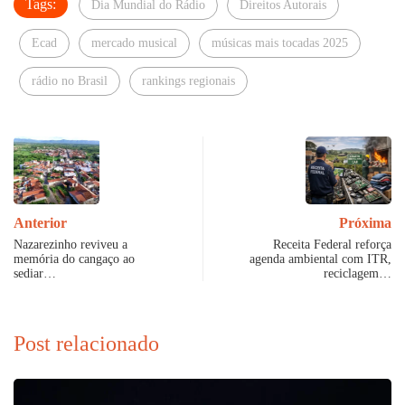
Tags:
Dia Mundial do Rádio
Direitos Autorais
Ecad
mercado musical
músicas mais tocadas 2025
rádio no Brasil
rankings regionais
Anterior
Próxima
Nazarezinho reviveu a
Receita Federal reforça
memória do cangaço ao
agenda ambiental com ITR,
sediar…
reciclagem…
Post relacionado