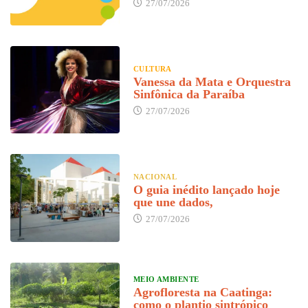
27/07/2026
CULTURA
Vanessa da Mata e Orquestra
Sinfônica da Paraíba
27/07/2026
NACIONAL
O guia inédito lançado hoje
que une dados,
27/07/2026
MEIO AMBIENTE
Agrofloresta na Caatinga:
como o plantio sintrópico