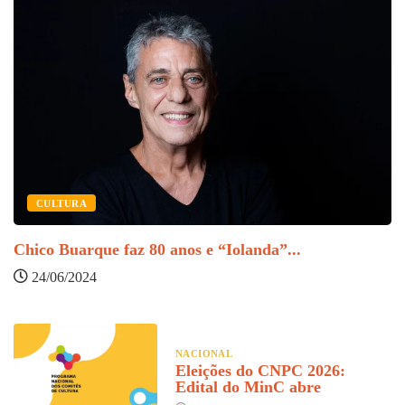
CULTURA
S
Chico Buarque faz 80 anos e “Iolanda”...
24/06/2024
NACIONAL
Eleições do CNPC 2026:
Edital do MinC abre