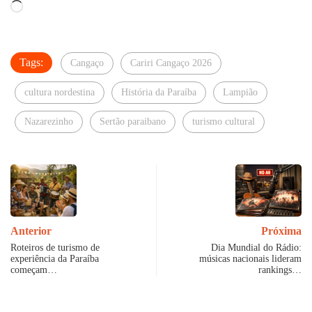
Carregando...
Tags:
Cangaço
Cariri Cangaço 2026
cultura nordestina
História da Paraíba
Lampião
Nazarezinho
Sertão paraibano
turismo cultural
Anterior
Próxima
Roteiros de turismo de
Dia Mundial do Rádio:
experiência da Paraíba
músicas nacionais lideram
começam…
rankings…