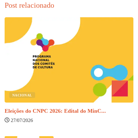
Post relacionado
O
NACIONAL
Eleições do CNPC 2026: Edital do MinC...
27/07/2026