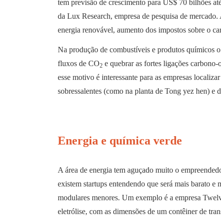
tem previsão de crescimento para US$ 70 bilhões at
da Lux Research, empresa de pesquisa de mercado. A
energia renovável, aumento dos impostos sobre o car
Na produção de combustíveis e produtos químicos o p
fluxos de CO
e quebrar as fortes ligações carbono-o
2
esse motivo é interessante para as empresas localiz
sobressalentes (como na planta de Tong yez hen) e de
Energia e química verde
A área de energia tem aguçado muito o empreendedor
existem startups entendendo que será mais barato e 
modulares menores. Um exemplo é a empresa Twelve
eletrólise, com as dimensões de um contêiner de tran