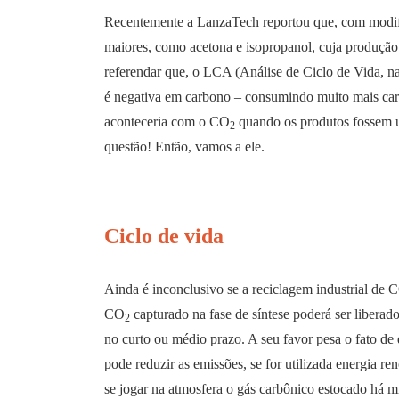
Recentemente a LanzaTech reportou que, com modifi
maiores, como acetona e isopropanol, cuja produçã
referendar que, o LCA (Análise de Ciclo de Vida, na
é negativa em carbono – consumindo muito mais carb
aconteceria com o CO
quando os produtos fossem u
2
questão! Então, vamos a ele.
Ciclo de vida
Ainda é inconclusivo se a reciclagem industrial de 
CO
capturado na fase de síntese poderá ser libera
2
no curto ou médio prazo. A seu favor pesa o fato d
pode reduzir as emissões, se for utilizada energia re
se jogar na atmosfera o gás carbônico estocado há m