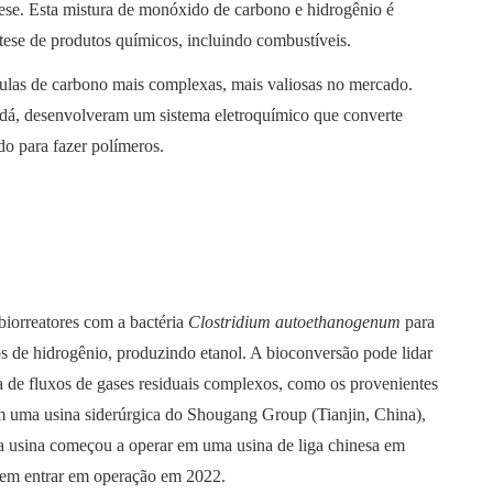
tese. Esta mistura de monóxido de carbono e hidrogênio é
tese de produtos químicos, incluindo combustíveis.
las de carbono mais complexas, mais valiosas no mercado.
dá, desenvolveram um sistema eletroquímico que converte
do para fazer polímeros.
iorreatores com a bactéria
Clostridium autoethanogenum
para
s de hidrogênio, produzindo etanol. A bioconversão pode lidar
a de fluxos de gases residuais complexos, como os provenientes
em uma usina siderúrgica do Shougang Group (Tianjin, China),
a usina começou a operar em uma usina de liga chinesa em
evem entrar em operação em 2022.