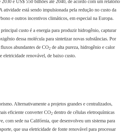
é 2030 e US$ 550 bilhões até 2040, de acordo com um relatório
 atividade está sendo impulsionada pela redução no custo da
bono e outros incentivos climáticos, em especial na Europa.
rincipal custo é a energia para produzir hidrogênio, capturar
xigênio dessa molécula para sintetizar novas substâncias. Por
ar fluxos abundantes de CO
de alta pureza, hidrogênio e calor
2
 eletricidade renovável, de baixo custo.
ismo. Alternativamente a projetos grandes e centralizados,
mais eficiente converter CO
dentro de células eletroquímicas
2
, com sede na Califórnia, que desenvolveu um sistema para
sporte, que usa eletricidade de fonte renovável para processar