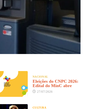
NACIONAL
Eleições do CNPC 2026:
Edital do MinC abre
27/07/2026
CULTURA