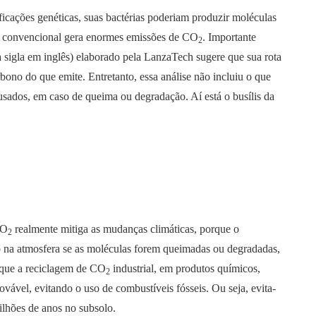
cações genéticas, suas bactérias poderiam produzir moléculas
o convencional gera enormes emissões de CO
. Importante
2
 sigla em inglês) elaborado pela LanzaTech sugere que sua rota
ono do que emite. Entretanto, essa análise não incluiu o que
sados, em caso de queima ou degradação. Aí está o busílis da
CO
realmente mitiga as mudanças climáticas, porque o
2
do na atmosfera se as moléculas forem queimadas ou degradadas,
e que a reciclagem de CO
industrial, em produtos químicos,
2
novável, evitando o uso de combustíveis fósseis. Ou seja, evita-
ilhões de anos no subsolo.