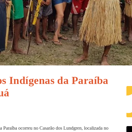
os Indígenas da Paraíba
uá
a Paraíba ocorreu no Casarão dos Lundgren, localizada no