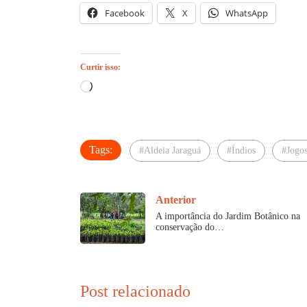
Facebook
X
WhatsApp
Curtir isso:
Carregando...
Tags:
#Aldeia Jaraguá
#Índios
#Jogos
Anterior
A importância do Jardim Botânico na
conservação do…
Post relacionado