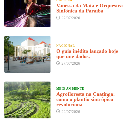
CULTURA
Vanessa da Mata e Orquestra
Sinfônica da Paraíba
27/07/2026
NACIONAL
O guia inédito lançado hoje
que une dados,
27/07/2026
MEIO AMBIENTE
Agrofloresta na Caatinga:
como o plantio sintrópico
revoluciona
22/07/2026