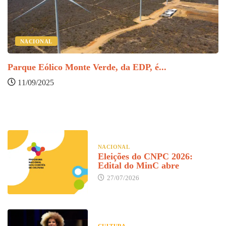
NACIONAL
Parque Eólico Monte Verde, da EDP, é...
M
11/09/2025
NACIONAL
Eleições do CNPC 2026:
Edital do MinC abre
27/07/2026