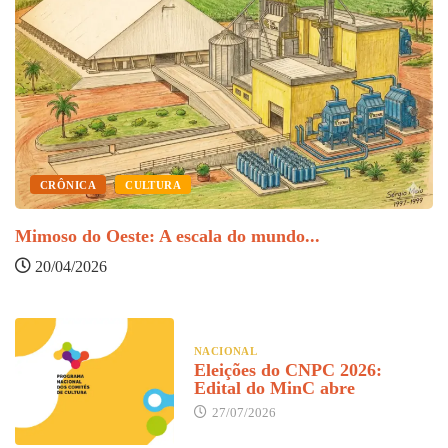
CRÔNICA
CULTURA
I
Mimoso do Oeste: A escala do mundo...
20/04/2026
NACIONAL
Eleições do CNPC 2026:
Edital do MinC abre
27/07/2026