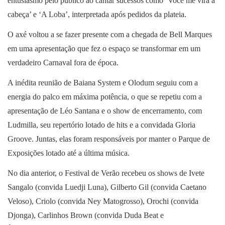
entusiasmo pelo público ao cantar sucessos como ‘Você me vira a
cabeça’ e ‘A Loba’, interpretada após pedidos da plateia.
O axé voltou a se fazer presente com a chegada de Bell Marques
em uma apresentação que fez o espaço se transformar em um
verdadeiro Carnaval fora de época.
A inédita reunião de Baiana System e Olodum seguiu com a
energia do palco em máxima potência, o que se repetiu com a
apresentação de Léo Santana e o show de encerramento, com
Ludmilla, seu repertório lotado de hits e a convidada Gloria
Groove. Juntas, elas foram responsáveis por manter o Parque de
Exposições lotado até a última música.
No dia anterior, o Festival de Verão recebeu os shows de Ivete
Sangalo (convida Luedji Luna), Gilberto Gil (convida Caetano
Veloso), Criolo (convida Ney Matogrosso), Orochi (convida
Djonga), Carlinhos Brown (convida Duda Beat e