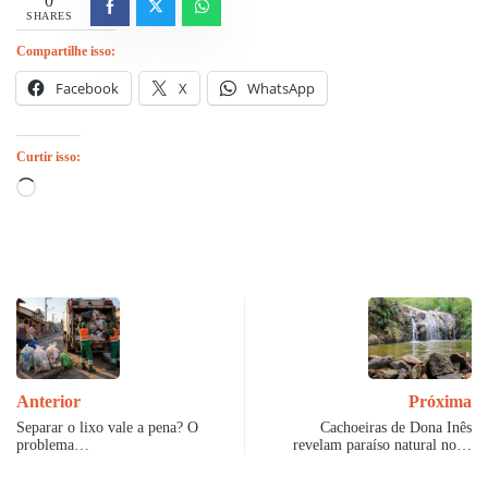
0
SHARES
Compartilhe isso:
Facebook
X
WhatsApp
Curtir isso:
Carregando...
Anterior
Próxima
Separar o lixo vale a pena? O
Cachoeiras de Dona Inês
problema…
revelam paraíso natural no…