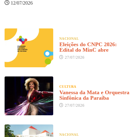
C
12/07/2026
NACIONAL
Eleições do CNPC 2026:
Edital do MinC abre
27/07/2026
CULTURA
Vanessa da Mata e Orquestra
Sinfônica da Paraíba
27/07/2026
NACIONAL