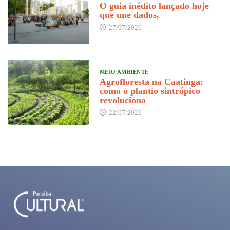
O guia inédito lançado hoje
que une dados,
27/07/2026
MEIO AMBIENTE
Agrofloresta na Caatinga:
como o plantio sintrópico
revoluciona
22/07/2026