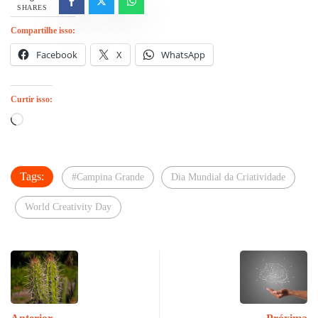
SHARES
Compartilhe isso:
Facebook
X
WhatsApp
Curtir isso:
Carregando...
Tags:
#Campina Grande
Dia Mundial da Criatividade
World Creativity Day