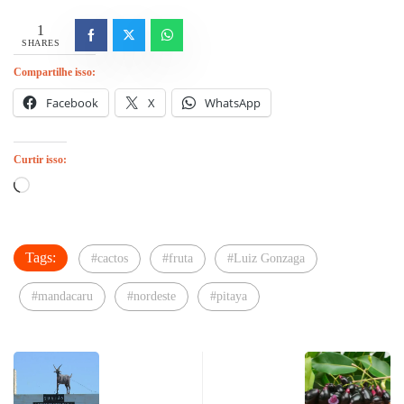
1
SHARES
Compartilhe isso:
Facebook
X
WhatsApp
Curtir isso:
Carregando...
Tags:
#cactos
#fruta
#Luiz Gonzaga
#mandacaru
#nordeste
#pitaya