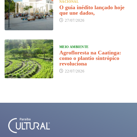
NACIONAL
O guia inédito lançado hoje
que une dados,
27/07/2026
MEIO AMBIENTE
Agrofloresta na Caatinga:
como o plantio sintrópico
revoluciona
22/07/2026