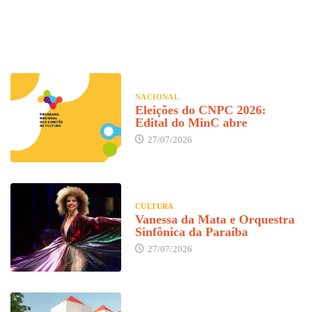
O
NACIONAL
Eleições do CNPC 2026:
Edital do MinC abre
27/07/2026
CULTURA
Vanessa da Mata e Orquestra
Sinfônica da Paraíba
27/07/2026