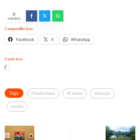
0
SHARES
Compartilhe isso:
Facebook
X
WhatsApp
Curtir isso:
Carregando...
Tags:
#Áudiovisual
#Cinema
educação
escolas