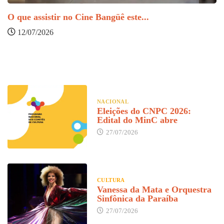
O que assistir no Cine Bangüê este...
12/07/2026
C
NACIONAL
Eleições do CNPC 2026:
Edital do MinC abre
27/07/2026
CULTURA
Vanessa da Mata e Orquestra
Sinfônica da Paraíba
27/07/2026