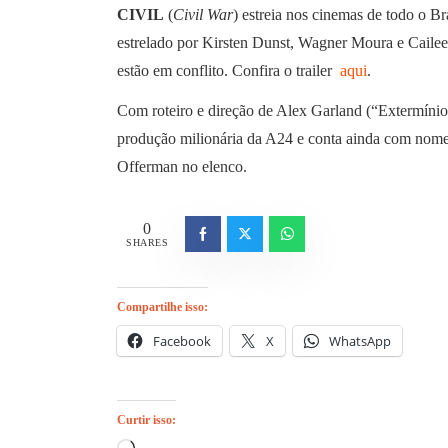
CIVIL
(
Civil War
) estreia nos cinemas de todo o B
estrelado por Kirsten Dunst, Wagner Moura e Caile
estão em conflito. Confira o trailer
aqui
.
Com roteiro e direção de Alex Garland (“Extermín
produção milionária da A24 e conta ainda com no
Offerman no elenco.
0
SHARES
Compartilhe isso:
Facebook
X
WhatsApp
Curtir isso: