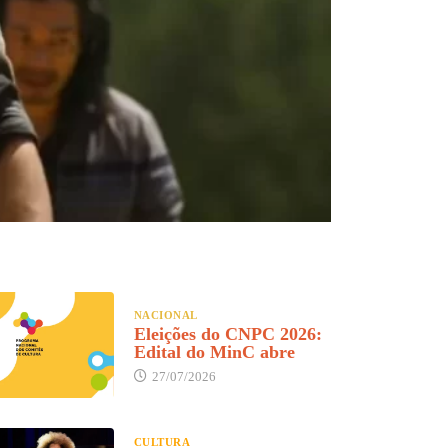
NACIONAL
Eleições do CNPC 2026:
Edital do MinC abre
27/07/2026
CULTURA