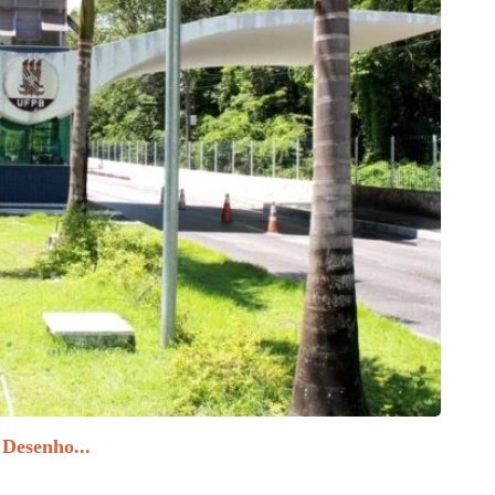
CID
 Desenho...
BNB Cu