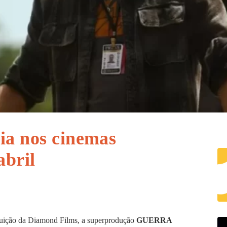
ia nos cinemas
abril
uição da Diamond Films, a superprodução
GUERRA