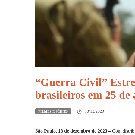
“Guerra Civil” Estre
brasileiros em 25 de 
18/12/2023
FILMES E SÉRIES
São Pa
ulo, 18 d
e dezembro de 2023 –
Com distrib