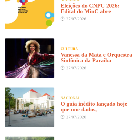
Eleições do CNPC 2026:
Edital do MinC abre
27/07/2026
CULTURA
Vanessa da Mata e Orquestra
Sinfônica da Paraíba
27/07/2026
NACIONAL
O guia inédito lançado hoje
que une dados,
27/07/2026