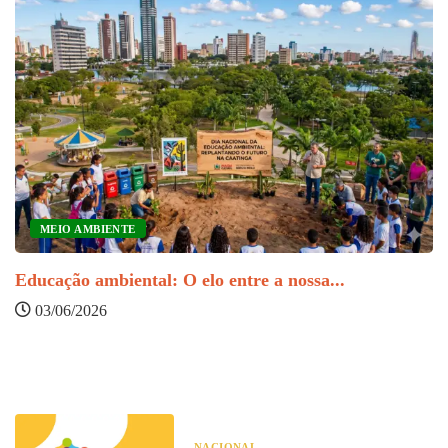
MEIO AMBIENTE
Educação ambiental: O elo entre a nossa...
I
03/06/2026
m
NACIONAL