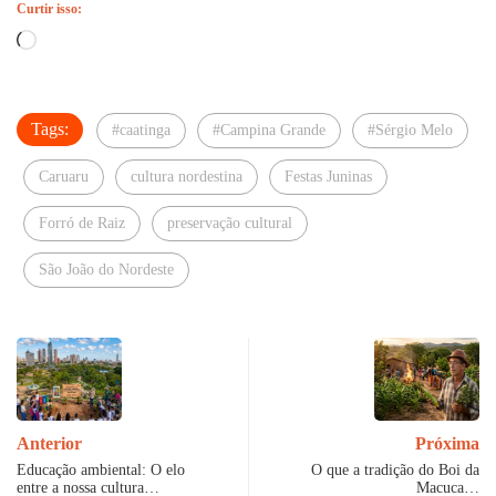
Curtir isso:
Carregando...
Tags:
#caatinga
#Campina Grande
#Sérgio Melo
Caruaru
cultura nordestina
Festas Juninas
Forró de Raiz
preservação cultural
São João do Nordeste
Anterior
Próxima
Educação ambiental: O elo
O que a tradição do Boi da
entre a nossa cultura…
Macuca…