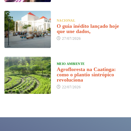
NACIONAL
O guia inédito lançado hoje
que une dados,
27/07/2026
MEIO AMBIENTE
Agrofloresta na Caatinga:
como o plantio sintrópico
revoluciona
22/07/2026