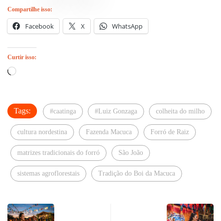
Compartilhe isso:
Facebook
X
WhatsApp
Curtir isso:
Carregando...
Tags:
#caatinga
#Luiz Gonzaga
colheita do milho
cultura nordestina
Fazenda Macuca
Forró de Raiz
matrizes tradicionais do forró
São João
sistemas agroflorestais
Tradição do Boi da Macuca