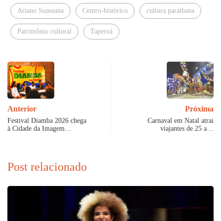
Ariano Suassuna
Centro-histórico
cultura paraibana
Patrimônio cultural
Taperoá
Anterior
Próxima
Festival Diamba 2026 chega
Carnaval em Natal atrai
à Cidade da Imagem…
viajantes de 25 a…
Post relacionado