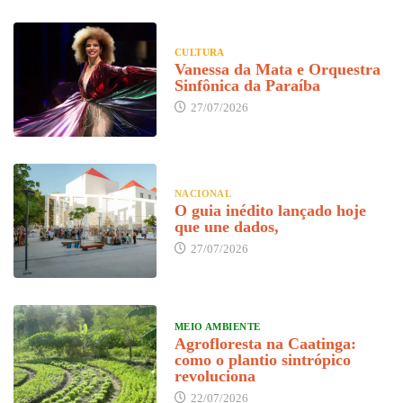
CULTURA
Vanessa da Mata e Orquestra
Sinfônica da Paraíba
27/07/2026
NACIONAL
O guia inédito lançado hoje
que une dados,
27/07/2026
MEIO AMBIENTE
Agrofloresta na Caatinga:
como o plantio sintrópico
revoluciona
22/07/2026