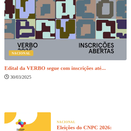
NACIONAL
Edital da VERBO segue com inscrições até...
30/03/2025
U
NACIONAL
Eleições do CNPC 2026: