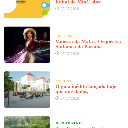
Edital do MinC abre
27/07/2026
CULTURA
Vanessa da Mata e Orquestra
Sinfônica da Paraíba
27/07/2026
NACIONAL
O guia inédito lançado hoje
que une dados,
27/07/2026
MEIO AMBIENTE