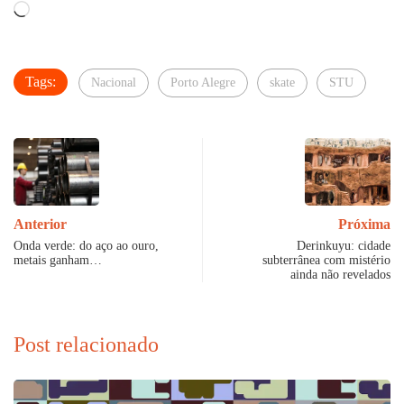
Carregando...
Tags:
Nacional
Porto Alegre
skate
STU
Anterior
Próxima
Onda verde: do aço ao ouro,
Derinkuyu: cidade
metais ganham…
subterrânea com mistério
ainda não revelados
Post relacionado