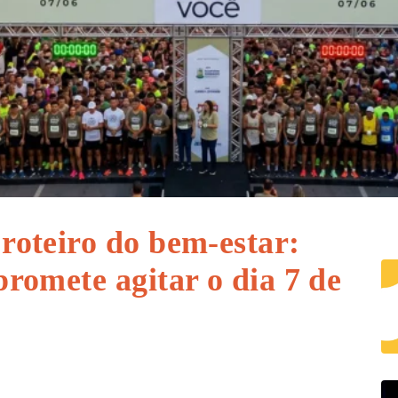
oteiro do bem-estar:
romete agitar o dia 7 de