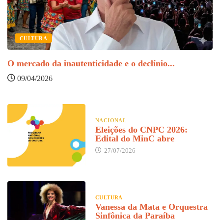
F
CULTURA
O mercado da inautenticidade e o declínio...
09/04/2026
NACIONAL
Eleições do CNPC 2026:
Edital do MinC abre
27/07/2026
CULTURA
Vanessa da Mata e Orquestra
Sinfônica da Paraíba