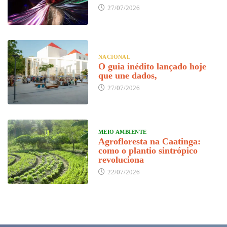
27/07/2026
NACIONAL
O guia inédito lançado hoje
que une dados,
27/07/2026
MEIO AMBIENTE
Agrofloresta na Caatinga:
como o plantio sintrópico
revoluciona
22/07/2026