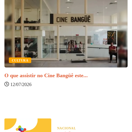
CULTURA
O que assistir no Cine Bangüê este...
12/07/2026
O
NACIONAL