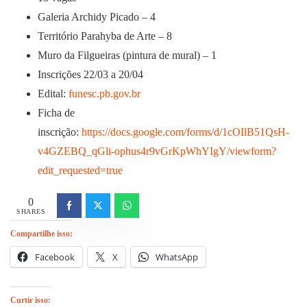
Galeria Archidy Picado – 4
Território Parahyba de Arte – 8
Muro da Filgueiras (pintura de mural) – 1
Inscrições 22/03 a 20/04
Edital:
funesc.pb.gov.br
Ficha de
inscrição:
https://docs.google.com/forms/d/1cOIlB51QsH-
v4GZEBQ_qGli-ophus4r9vGrKpWhYIgY/viewform?
edit_requested=true
0
SHARES
Compartilhe isso:
Facebook
X
WhatsApp
Curtir isso: