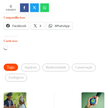
0
SHARES
Compartilhe isso:
Facebook
X
WhatsApp
Curtir isso:
Carregando...
Tags:
Aquários
Biodiversidade
Conservação
Zoológicos