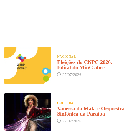
N
po
NACIONAL
Eleições do CNPC 2026:
Edital do MinC abre
27/07/2026
CULTURA
Vanessa da Mata e Orquestra
Sinfônica da Paraíba
27/07/2026