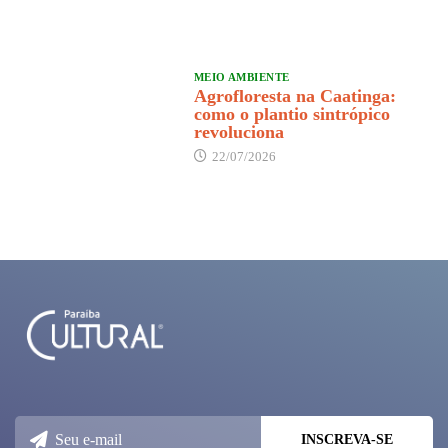
MEIO AMBIENTE
Agrofloresta na Caatinga:
como o plantio sintrópico
revoluciona
22/07/2026