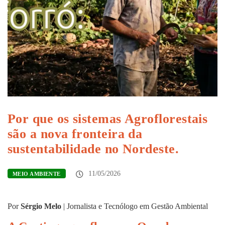
Por que os sistemas Agroflorestais
são a nova fronteira da
sustentabilidade no Nordeste.
11/05/2026
MEIO AMBIENTE
Por
Sérgio Melo
|
Jornalista e Tecnólogo em Gestão Ambiental