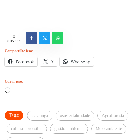
0
SHARES
Compartilhe isso:
Facebook
X
WhatsApp
Curtir isso:
Carregando...
Tags:
#caatinga
#sustentabilidade
Agrofloresta
cultura nordestina
gestão ambiental
Meio ambiente