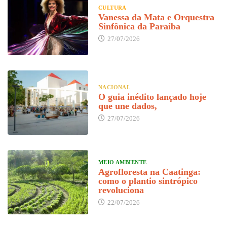
CULTURA
Vanessa da Mata e Orquestra
Sinfônica da Paraíba
27/07/2026
NACIONAL
O guia inédito lançado hoje
que une dados,
27/07/2026
MEIO AMBIENTE
Agrofloresta na Caatinga:
como o plantio sintrópico
revoluciona
22/07/2026