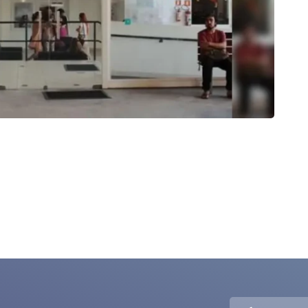
CU
Cinema
25/0