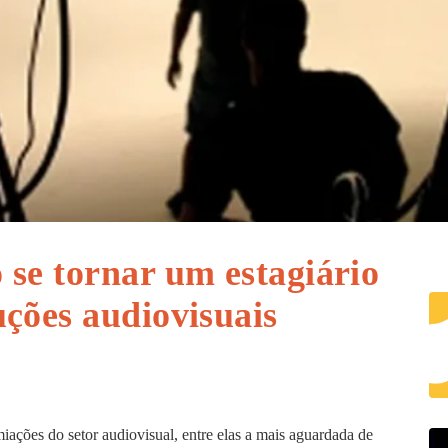
se tornar um estagiário
ções audiovisuais
ações do setor audiovisual, entre elas a mais aguardada de