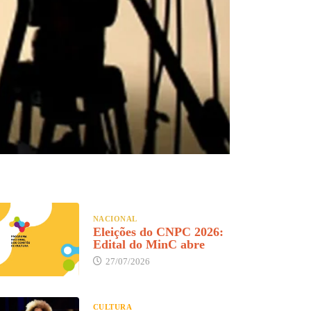
NACIONAL
Eleições do CNPC 2026:
Edital do MinC abre
27/07/2026
CULTURA