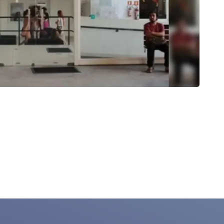
CU
Matriz
23/0