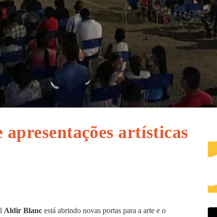
 apresentações artísticas
al
Aldir Blanc
está abrindo novas portas para a arte e o