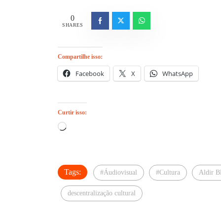
0
SHARES
Compartilhe isso:
Facebook
X
WhatsApp
Curtir isso:
Carregando...
Tags:
#Áudiovisual
#Cultura
Aldir B
descentralização cultural